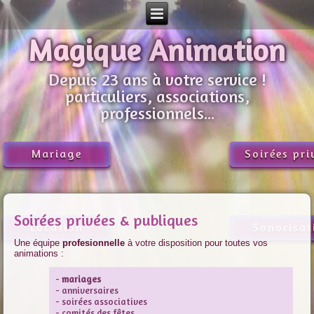
Magique Animation
Depuis 23 ans à votre service !
particuliers, associations,
professionnels...
Mariage
Soirées pri
Soirées privées & publiques
Location
Sonorisat
Une équipe
profesionnelle
à votre disposition pour toutes vos
animations :
-
mariages
- anniversaires
- soirées associatives
- comités des fêtes