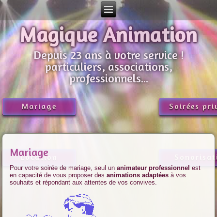
Magique Animation
Depuis 23 ans à votre service !
particuliers, associations,
professionnels...
Mariage
Soirées pri
Mariage
Location
Sonorisat
Pour votre soirée de mariage, seul un
animateur
professionnel
est
en capacité de vous proposer des
animations adaptées
à vos
souhaits et répondant aux attentes de vos convives.