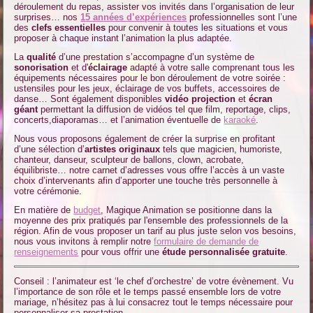
déroulement du repas, assister vos invités dans l’organisation de leur
surprises… nos
15 années d’expériences
professionnelles sont l’une
des
clefs essentielles
pour convenir à toutes les situations et vous
proposer à chaque instant l’animation la plus adaptée.
La
qualité
d’une prestation s’accompagne d’un système de
sonorisation
et d'
éclairage
adapté à votre salle comprenant tous les
équipements nécessaires pour le bon déroulement de votre soirée :
ustensiles pour les jeux, éclairage de vos buffets, accessoires de
danse… Sont également disponibles
vidéo projection
et
écran
géant
permettant la diffusion de vidéos tel que film, reportage, clips,
concerts,diaporamas… et l’animation éventuelle de
karaoké
.
Nous vous proposons également de créer la surprise en profitant
d’une sélection d’
artistes
originaux
tels que magicien, humoriste,
chanteur, danseur, sculpteur de ballons, clown, acrobate,
équilibriste… notre carnet d’adresses vous offre l’accès à un vaste
choix d’intervenants afin d’apporter une touche très personnelle à
votre cérémonie.
En matière de
budget
, Magique Animation se positionne dans la
moyenne des prix pratiqués par l'ensemble des professionnels de la
région. Afin de vous proposer un tarif au plus juste selon vos besoins,
nous vous invitons à remplir notre
formulaire de demande de
renseignements
pour vous offrir une
étude personnalisée gratuite
.
Conseil : l’animateur est ‘le chef d’orchestre’ de votre évènement. Vu
l’importance de son rôle et le temps passé ensemble lors de votre
mariage, n’hésitez pas à lui consacrez tout le temps nécessaire pour
personnaliser sa prestation…