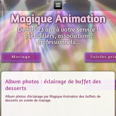
Magique Animation
Depuis 23 ans à votre service !
particuliers, associations,
professionnels...
Mariage
Soirées pri
Album photos : éclairage de buffet des
Location
Sonorisat
desserts
Album photos d'éclairage par Magique Animation des buffets de
desserts en soirée de mariage.